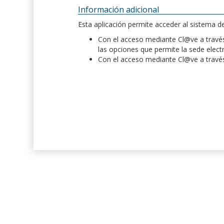
Información adicional
Esta aplicación permite acceder al sistema 
Con el acceso mediante Cl@ve a través 
las opciones que permite la sede elect
Con el acceso mediante Cl@ve a través