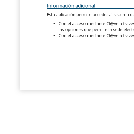
Información adicional
Esta aplicación permite acceder al sistema 
Con el acceso mediante Cl@ve a través 
las opciones que permite la sede elect
Con el acceso mediante Cl@ve a través