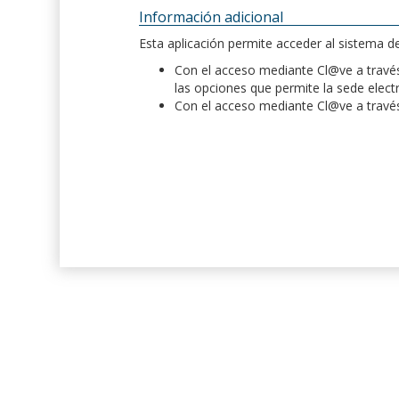
Información adicional
Esta aplicación permite acceder al sistema 
Con el acceso mediante Cl@ve a través 
las opciones que permite la sede elect
Con el acceso mediante Cl@ve a través