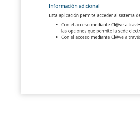
Información adicional
Esta aplicación permite acceder al sistema 
Con el acceso mediante Cl@ve a través 
las opciones que permite la sede elect
Con el acceso mediante Cl@ve a través