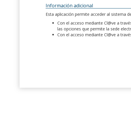
Información adicional
Esta aplicación permite acceder al sistema 
Con el acceso mediante Cl@ve a través 
las opciones que permite la sede elect
Con el acceso mediante Cl@ve a través