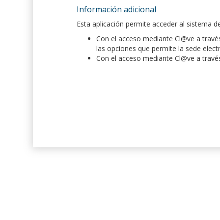
Información adicional
Esta aplicación permite acceder al sistema 
Con el acceso mediante Cl@ve a través 
las opciones que permite la sede elect
Con el acceso mediante Cl@ve a través