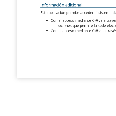
Información adicional
Esta aplicación permite acceder al sistema 
Con el acceso mediante Cl@ve a través 
las opciones que permite la sede elect
Con el acceso mediante Cl@ve a través