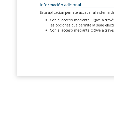
Información adicional
Esta aplicación permite acceder al sistema 
Con el acceso mediante Cl@ve a través 
las opciones que permite la sede elect
Con el acceso mediante Cl@ve a través