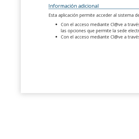
Información adicional
Esta aplicación permite acceder al sistema 
Con el acceso mediante Cl@ve a través 
las opciones que permite la sede elect
Con el acceso mediante Cl@ve a través