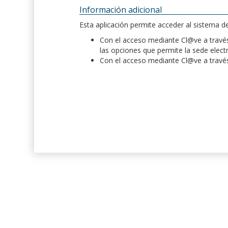
Información adicional
Esta aplicación permite acceder al sistema 
Con el acceso mediante Cl@ve a través 
las opciones que permite la sede elect
Con el acceso mediante Cl@ve a través