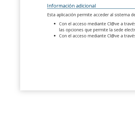
Información adicional
Esta aplicación permite acceder al sistema 
Con el acceso mediante Cl@ve a través 
las opciones que permite la sede elect
Con el acceso mediante Cl@ve a través