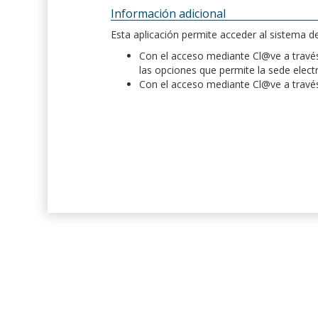
Información adicional
Esta aplicación permite acceder al sistema 
Con el acceso mediante Cl@ve a través 
las opciones que permite la sede elect
Con el acceso mediante Cl@ve a través