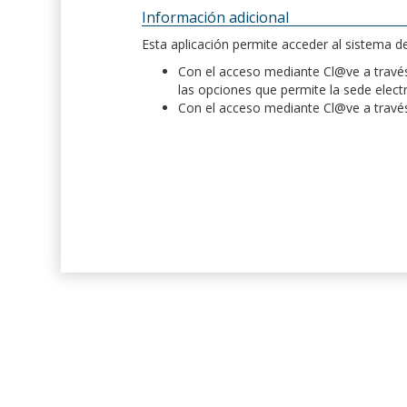
Información adicional
Esta aplicación permite acceder al sistema 
Con el acceso mediante Cl@ve a través 
las opciones que permite la sede elect
Con el acceso mediante Cl@ve a través