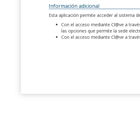
Información adicional
Esta aplicación permite acceder al sistema 
Con el acceso mediante Cl@ve a través 
las opciones que permite la sede elect
Con el acceso mediante Cl@ve a través