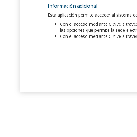
Información adicional
Esta aplicación permite acceder al sistema 
Con el acceso mediante Cl@ve a través 
las opciones que permite la sede elect
Con el acceso mediante Cl@ve a través