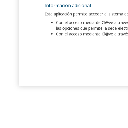
Información adicional
Esta aplicación permite acceder al sistema 
Con el acceso mediante Cl@ve a través 
las opciones que permite la sede elect
Con el acceso mediante Cl@ve a través