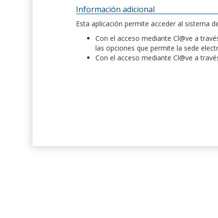
Información adicional
Esta aplicación permite acceder al sistema 
Con el acceso mediante Cl@ve a través 
las opciones que permite la sede elect
Con el acceso mediante Cl@ve a través