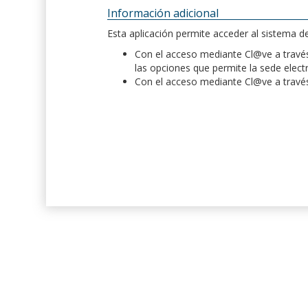
Información adicional
Esta aplicación permite acceder al sistema 
Con el acceso mediante Cl@ve a través 
las opciones que permite la sede elect
Con el acceso mediante Cl@ve a través