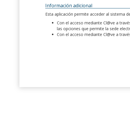
Información adicional
Esta aplicación permite acceder al sistema 
Con el acceso mediante Cl@ve a través 
las opciones que permite la sede elect
Con el acceso mediante Cl@ve a través