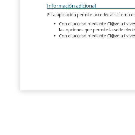
Información adicional
Esta aplicación permite acceder al sistema 
Con el acceso mediante Cl@ve a través 
las opciones que permite la sede elect
Con el acceso mediante Cl@ve a través