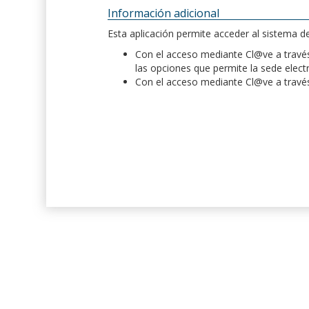
Información adicional
Esta aplicación permite acceder al sistema 
Con el acceso mediante Cl@ve a través 
las opciones que permite la sede elect
Con el acceso mediante Cl@ve a través