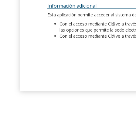
Información adicional
Esta aplicación permite acceder al sistema 
Con el acceso mediante Cl@ve a través 
las opciones que permite la sede elect
Con el acceso mediante Cl@ve a través