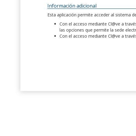
Información adicional
Esta aplicación permite acceder al sistema 
Con el acceso mediante Cl@ve a través 
las opciones que permite la sede elect
Con el acceso mediante Cl@ve a través