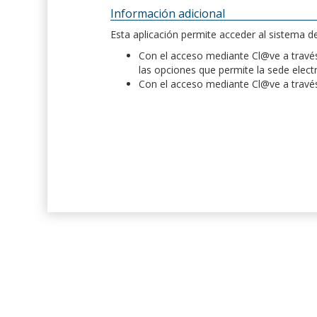
Información adicional
Esta aplicación permite acceder al sistema 
Con el acceso mediante Cl@ve a través 
las opciones que permite la sede elect
Con el acceso mediante Cl@ve a través