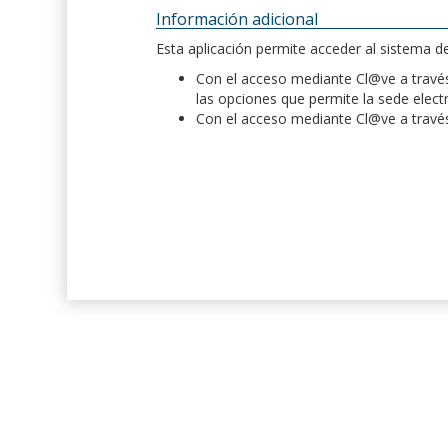
Información adicional
Esta aplicación permite acceder al sistema 
Con el acceso mediante Cl@ve a través 
las opciones que permite la sede elect
Con el acceso mediante Cl@ve a través