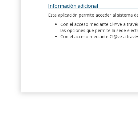
Información adicional
Esta aplicación permite acceder al sistema 
Con el acceso mediante Cl@ve a través 
las opciones que permite la sede elect
Con el acceso mediante Cl@ve a través