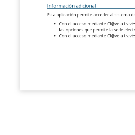
Información adicional
Esta aplicación permite acceder al sistema 
Con el acceso mediante Cl@ve a través 
las opciones que permite la sede elect
Con el acceso mediante Cl@ve a través