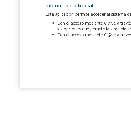
Información adicional
Esta aplicación permite acceder al sistema 
Con el acceso mediante Cl@ve a través 
las opciones que permite la sede elect
Con el acceso mediante Cl@ve a través