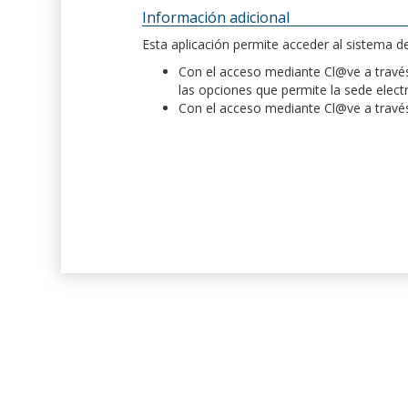
Información adicional
Esta aplicación permite acceder al sistema 
Con el acceso mediante Cl@ve a través 
las opciones que permite la sede elect
Con el acceso mediante Cl@ve a través