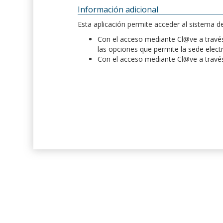
Información adicional
Esta aplicación permite acceder al sistema 
Con el acceso mediante Cl@ve a través 
las opciones que permite la sede elect
Con el acceso mediante Cl@ve a través