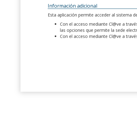
Información adicional
Esta aplicación permite acceder al sistema 
Con el acceso mediante Cl@ve a través 
las opciones que permite la sede elect
Con el acceso mediante Cl@ve a través