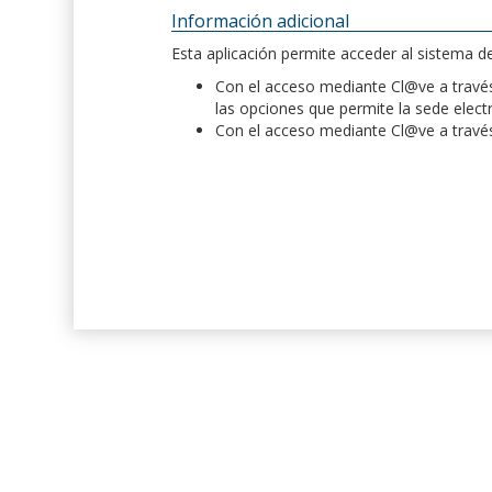
Información adicional
Esta aplicación permite acceder al sistema 
Con el acceso mediante Cl@ve a través 
las opciones que permite la sede elect
Con el acceso mediante Cl@ve a través