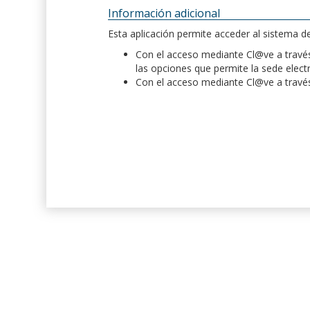
Información adicional
Esta aplicación permite acceder al sistema 
Con el acceso mediante Cl@ve a través 
las opciones que permite la sede elect
Con el acceso mediante Cl@ve a través