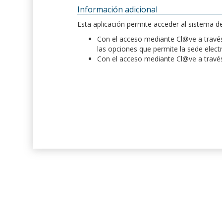
Información adicional
Esta aplicación permite acceder al sistema 
Con el acceso mediante Cl@ve a través 
las opciones que permite la sede elect
Con el acceso mediante Cl@ve a través