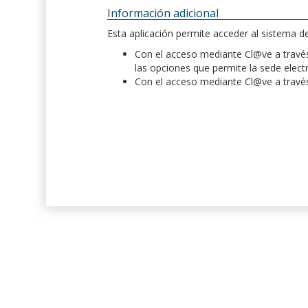
Información adicional
Esta aplicación permite acceder al sistema 
Con el acceso mediante Cl@ve a través 
las opciones que permite la sede elect
Con el acceso mediante Cl@ve a través