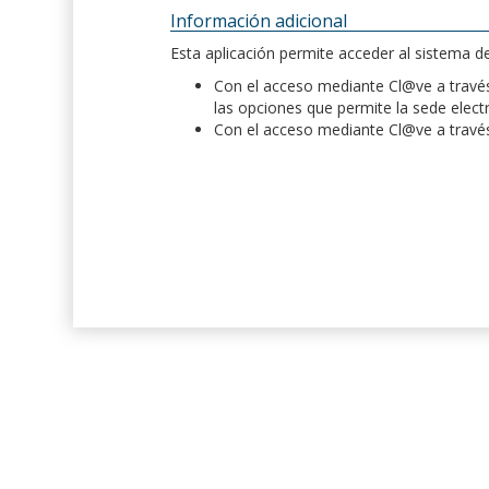
Información adicional
Esta aplicación permite acceder al sistema 
Con el acceso mediante Cl@ve a través 
las opciones que permite la sede elect
Con el acceso mediante Cl@ve a través