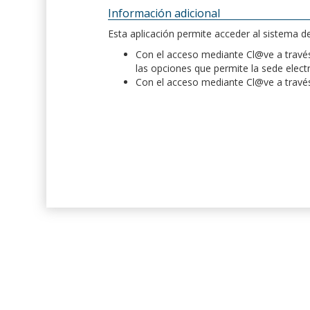
Información adicional
Esta aplicación permite acceder al sistema 
Con el acceso mediante Cl@ve a través 
las opciones que permite la sede elect
Con el acceso mediante Cl@ve a través