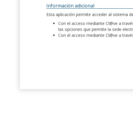
Información adicional
Esta aplicación permite acceder al sistema 
Con el acceso mediante Cl@ve a través 
las opciones que permite la sede elect
Con el acceso mediante Cl@ve a través