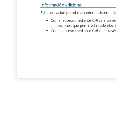
Información adicional
Esta aplicación permite acceder al sistema 
Con el acceso mediante Cl@ve a través 
las opciones que permite la sede elect
Con el acceso mediante Cl@ve a través