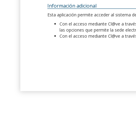
Información adicional
Esta aplicación permite acceder al sistema 
Con el acceso mediante Cl@ve a través 
las opciones que permite la sede elect
Con el acceso mediante Cl@ve a través