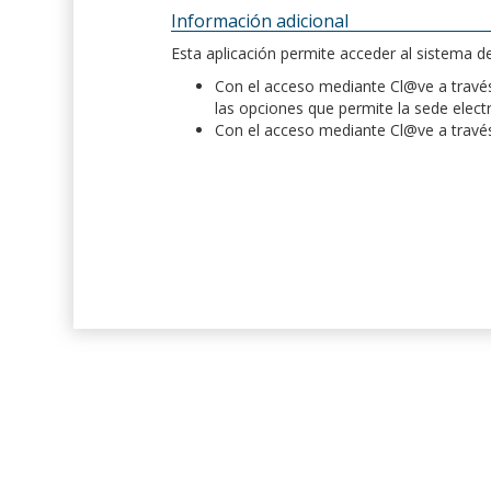
Información adicional
Esta aplicación permite acceder al sistema 
Con el acceso mediante Cl@ve a través 
las opciones que permite la sede elect
Con el acceso mediante Cl@ve a través