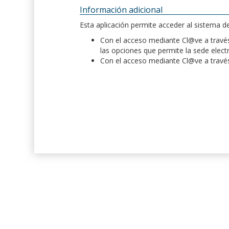
Información adicional
Esta aplicación permite acceder al sistema 
Con el acceso mediante Cl@ve a través 
las opciones que permite la sede elect
Con el acceso mediante Cl@ve a través