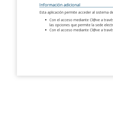
Información adicional
Esta aplicación permite acceder al sistema 
Con el acceso mediante Cl@ve a través 
las opciones que permite la sede elect
Con el acceso mediante Cl@ve a través