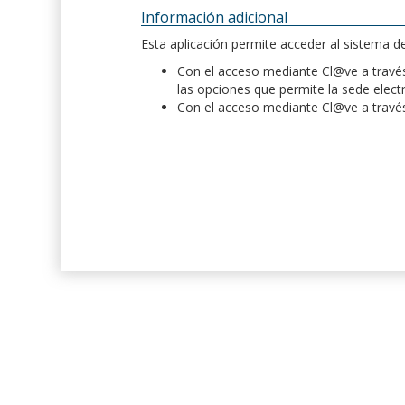
Información adicional
Esta aplicación permite acceder al sistema 
Con el acceso mediante Cl@ve a través 
las opciones que permite la sede elect
Con el acceso mediante Cl@ve a través