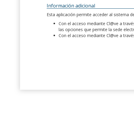
Información adicional
Esta aplicación permite acceder al sistema 
Con el acceso mediante Cl@ve a través 
las opciones que permite la sede elect
Con el acceso mediante Cl@ve a través