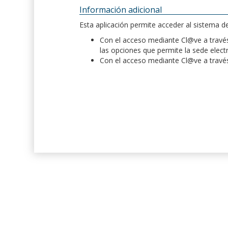
Información adicional
Esta aplicación permite acceder al sistema 
Con el acceso mediante Cl@ve a través 
las opciones que permite la sede elect
Con el acceso mediante Cl@ve a través