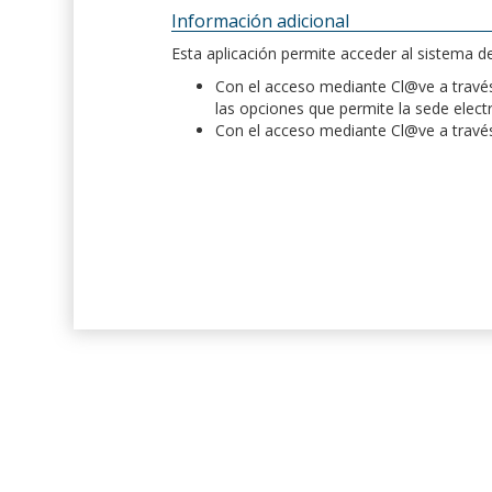
Información adicional
Esta aplicación permite acceder al sistema 
Con el acceso mediante Cl@ve a través 
las opciones que permite la sede elect
Con el acceso mediante Cl@ve a través