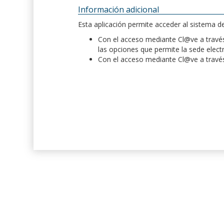
Información adicional
Esta aplicación permite acceder al sistema 
Con el acceso mediante Cl@ve a través 
las opciones que permite la sede elect
Con el acceso mediante Cl@ve a través