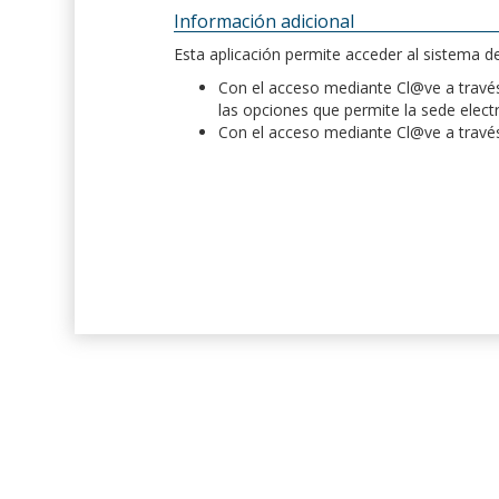
Información adicional
Esta aplicación permite acceder al sistema 
Con el acceso mediante Cl@ve a través 
las opciones que permite la sede elect
Con el acceso mediante Cl@ve a través