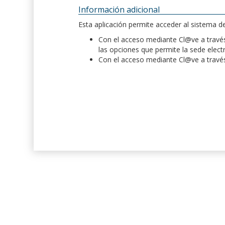
Información adicional
Esta aplicación permite acceder al sistema 
Con el acceso mediante Cl@ve a través 
las opciones que permite la sede elect
Con el acceso mediante Cl@ve a través